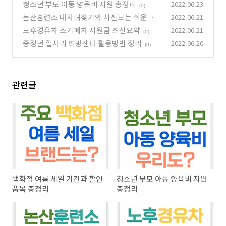
청소년 부모 아동 양육비 지원 총정리
2022.06.23
(0)
논산훈련소 내자녀찾기와 사진보는 쉬운 방법
2022.06.21
노후경유차 조기폐차 지원금 최신요약
2022.06.21
(0)
(0)
중장년 일자리 희망센터 활용방법 정리
2022.06.20
(0)
관련글
백화점 여름 세일 기간과 할인
청소년 부모 아동 양육비 지원
품목 총정리
총정리