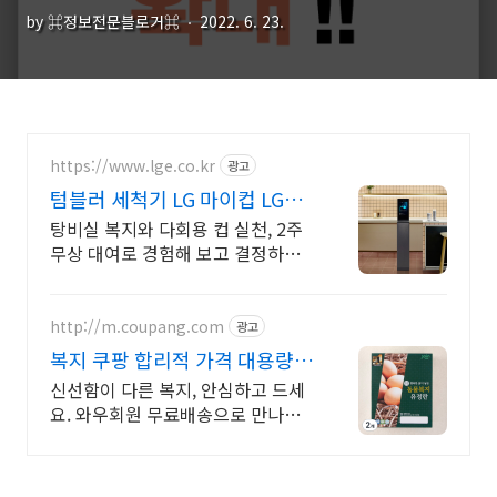
by ⌘정보전문블로거⌘
2022. 6. 23.
https://www.lge.co.kr
광고
텀블러 세척기 LG 마이컵 LG마
이컵 무상대여신청
탕비실 복지와 다회용 컵 실천, 2주
무상 대여로 경험해 보고 결정하세
요!
http://m.coupang.com
광고
복지 쿠팡 합리적 가격 대용량
계란
신선함이 다른 복지, 안심하고 드세
요. 와우회원 무료배송으로 만나보
세요. 고소하고 비린내 없는 계란, 탱
글한 노른자로 풍미를 더하세요.