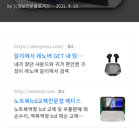
by ⌘정보전문블로거⌘
2021. 9. 10.
https://aliexpress.com/
광고
알리에서 레노버 GET 내 맘에
쏙드는 오늘의 특가
내가 찾던 사운드와 귀가 편안한 가
성비 레노버 알리에서 검색
http://notelcd.com
광고
노트북lcd교체전문점 메티스
노트북액정 lcd 교체 및 부품판매 파
손수리, 맥북액정 lcd 파손 교체수리
전문