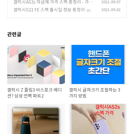
갤럭시A52s 자급제 가격 스펙 총정리 - 가성
2021.09.07
비 탑
갤럭시S21 FE 스펙 출시일 정보 총정리
2021.09.02
(0)
(0)
관련글
갤럭시 Z 플립3 비스포크 에디
갤럭시 글자크기 조절하는 3
션? 삼성 언팩 파트2
가지 방법