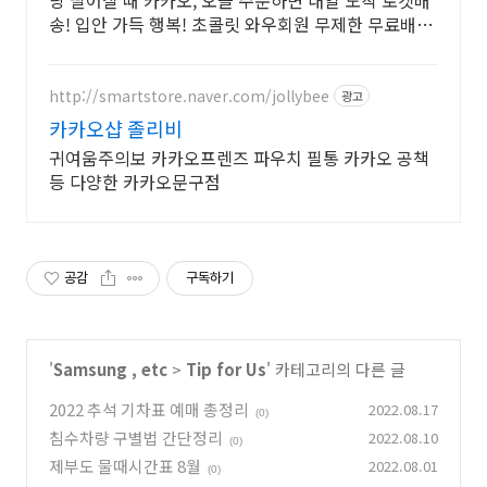
당 떨어질 때 카카오, 오늘 주문하면 내일 도착 로켓배
송! 입안 가득 행복! 초콜릿 와우회원 무제한 무료배송
으로 만나세요.
http://smartstore.naver.com/jollybee
광고
카카오샵 졸리비
귀여움주의보 카카오프렌즈 파우치 필통 카카오 공책
등 다양한 카카오문구점
공감
구독하기
'
Samsung , etc
>
Tip for Us
' 카테고리의 다른 글
2022 추석 기차표 예매 총정리
2022.08.17
(0)
침수차량 구별법 간단정리
2022.08.10
(0)
제부도 물때시간표 8월
2022.08.01
(0)